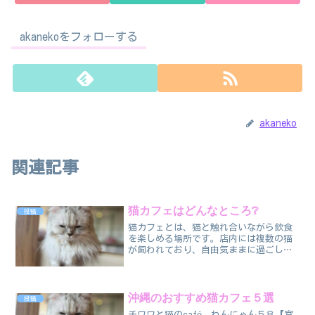
akanekoをフォローする
akaneko
関連記事
猫カフェはどんなところ❔
投稿
猫カフェとは、猫と触れ合いながら飲食
を楽しめる場所です。店内には複数の猫
が飼われており、自由気ままに過ごして
います。🐾 猫カフェの特徴• 猫が自由に
歩き回っている空間で、お客さんが猫と
遊んだり、撫でたりできます。• ドリン
クや軽食を提供する...
沖縄のおすすめ猫カフェ５選
投稿
チワワと猫のcafé わんにゃん５８【宜